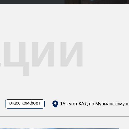
ации
класс комфорт
15 км от КАД по Мурманскому 