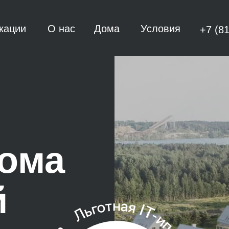
кации
О нас
Дома
Условия
+7 (8
дома
й