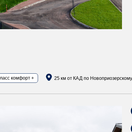
класс комфорт +
25 км от КАД по Новоприозерском