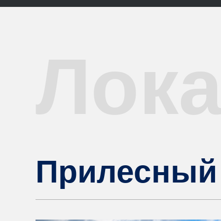
Лок
Прилесный