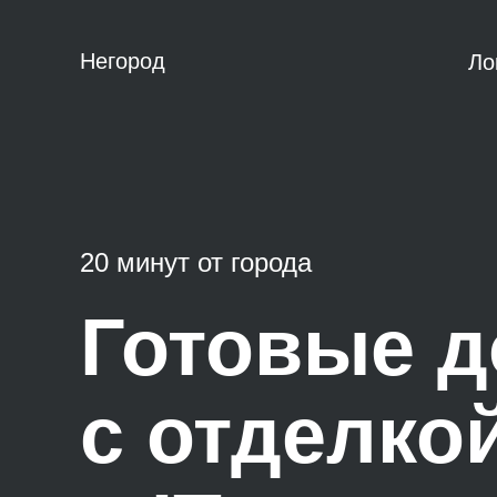
Негород
Ло
20 минут от города
Готовые 
с отделко