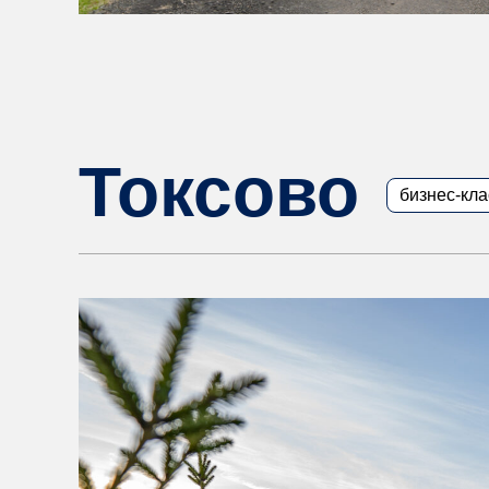
Токсово
бизнес-кла