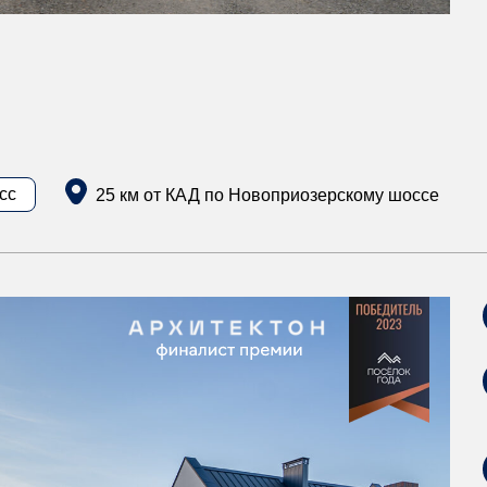
сс
25 км от КАД по Новоприозерскому шоссе