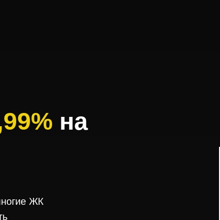
,99%
на
многие ЖК
ть