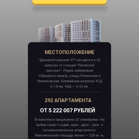
МЕСТОПОЛОЖЕНИЕ
"Днепропетровская 37" находится в 10
минутах от станции "Лиговский
проспект". Рядом набережная
Обводного канала, улицы Роменская и
Черняховская. Ближайшая развязка ЗСД
в 7,8 км, КАД — в 13 км.
292 АПАРТАМЕНТА
ОТ 5 222 007 РУБЛЕЙ
В комплексе предложено 22 планировки. На
выбор смарт-студии, одно-, двух-, трех- и
четырехкомнатные апартаменты.
Максимальная площадь жилья — 118 кв. м,