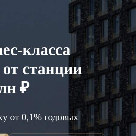
ес-класса
 от станции
лн ₽
ку от 0,1% годовых