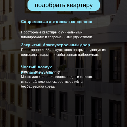
террасы
подобрать квартиру
Современная авторская концепция
Просторные квартиры с уникальными
планировками и современными удобствами.
Закрытый благоустроенный двор
Просторное лобби, лаунж-зона на крыше, доступ из
подъезда в паркинг и собственная набережная.
Чистый воздух
Шикарные виды на реку
из каждого окна
Место для хранения велосипедов и колясок,
видеонаблюдение, скоростные лифты,
безбарьерная среда